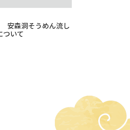
度 安森洞そうめん流し
について